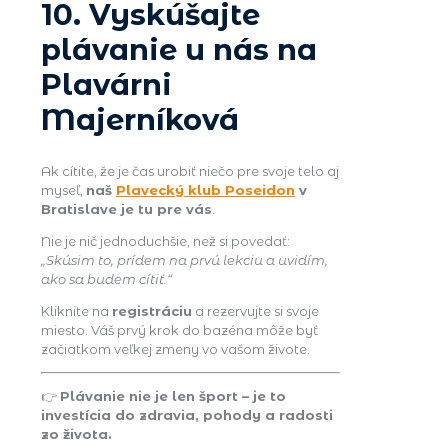
10. Vyskúšajte
plávanie u nás na
Plavárni
Majerníková
Ak cítite, že je čas urobiť niečo pre svoje telo aj
myseľ,
naš
Plavecký klub Poseidon
v
Bratislave je tu pre vás
.
Nie je nič jednoduchšie, než si povedať:
„Skúsim to, prídem na prvú lekciu a uvidím,
ako sa budem cítiť.“
Kliknite na
registráciu
a rezervujte si svoje
miesto. Váš prvý krok do bazéna môže byť
začiatkom veľkej zmeny vo vašom živote.
👉
Plávanie nie je len šport – je to
investícia do zdravia, pohody a radosti
zo života.