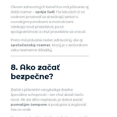
Okrem zdravotných benefitov má plávanie aj
ďalší rozmer –
spája ľudí
. Na lekciách či vo
vodnom prostredí sa stretávajú seniori s
rovnakými potrebami a motiváciami.
Vznikajú nové priateľstvá, pocit
spolupatričnosti a chuť pravidelne sa vracať.
Preto má plávanie nielen zdravotný, ale aj
spoločenský rozmer
, ktorý je v seniorskom
veku nesmierne dôležitý.
8. Ako začať
bezpečne?
Začať s plávaním nevyžaduje žiadne
špeciálne schopnosti – len chuť skúsiť niečo
nové. Ak ste dlho neplávali, je dobré začať
pomalým tempom
a postupne si zvyšovať
čas vo vode.