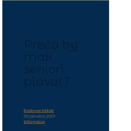
Prečo by
mali
seniori
plávať?
Radovan Klikáč
30 januára, 2023
Informácie