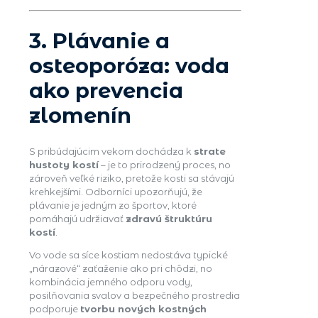
3. Plávanie a
osteoporóza: voda
ako prevencia
zlomenín
S pribúdajúcim vekom dochádza k
strate
hustoty kostí
– je to prirodzený proces, no
zároveň veľké riziko, pretože kosti sa stávajú
krehkejšími. Odborníci upozorňujú, že
plávanie je jedným zo športov, ktoré
pomáhajú udržiavať
zdravú štruktúru
kostí
.
Vo vode sa síce kostiam nedostáva typické
„nárazové“ zaťaženie ako pri chôdzi, no
kombinácia jemného odporu vody,
posilňovania svalov a bezpečného prostredia
podporuje
tvorbu nových kostných