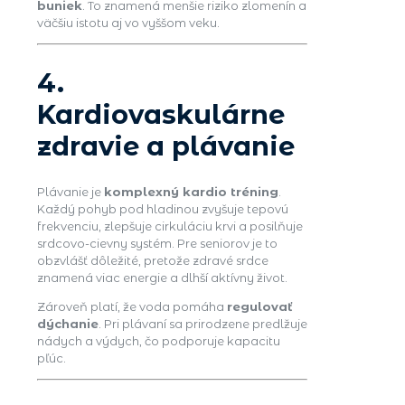
buniek
. To znamená menšie riziko zlomenín a
väčšiu istotu aj vo vyššom veku.
4.
Kardiovaskulárne
zdravie a plávanie
Plávanie je
komplexný kardio tréning
.
Každý pohyb pod hladinou zvyšuje tepovú
frekvenciu, zlepšuje cirkuláciu krvi a posilňuje
srdcovo-cievny systém. Pre seniorov je to
obzvlášť dôležité, pretože zdravé srdce
znamená viac energie a dlhší aktívny život.
Zároveň platí, že voda pomáha
regulovať
dýchanie
. Pri plávaní sa prirodzene predlžuje
nádych a výdych, čo podporuje kapacitu
pľúc.