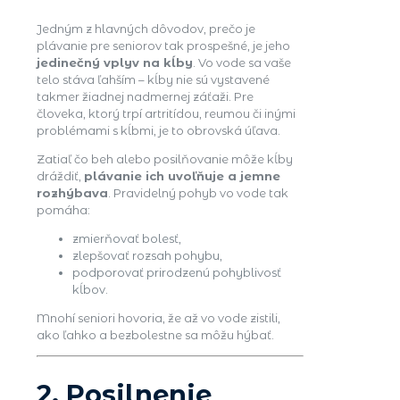
Jedným z hlavných dôvodov, prečo je
plávanie pre seniorov tak prospešné, je jeho
jedinečný vplyv na kĺby
. Vo vode sa vaše
telo stáva ľahším – kĺby nie sú vystavené
takmer žiadnej nadmernej záťaži. Pre
človeka, ktorý trpí artritídou, reumou či inými
problémami s kĺbmi, je to obrovská úľava.
Zatiaľ čo beh alebo posilňovanie môže kĺby
dráždiť,
plávanie ich uvoľňuje a jemne
rozhýbava
. Pravidelný pohyb vo vode tak
pomáha:
zmierňovať bolesť,
zlepšovať rozsah pohybu,
podporovať prirodzenú pohyblivosť
kĺbov.
Mnohí seniori hovoria, že až vo vode zistili,
ako ľahko a bezbolestne sa môžu hýbať.
2. Posilnenie