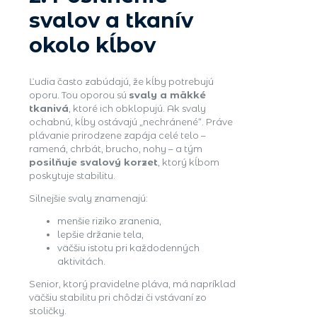
svalov a tkanív
okolo kĺbov
Ľudia často zabúdajú, že kĺby potrebujú
oporu. Tou oporou sú
svaly a mäkké
tkanivá
, ktoré ich obklopujú. Ak svaly
ochabnú, kĺby ostávajú „nechránené“. Práve
plávanie prirodzene zapája celé telo –
ramená, chrbát, brucho, nohy – a tým
posilňuje svalový korzet
, ktorý kĺbom
poskytuje stabilitu.
Silnejšie svaly znamenajú:
menšie riziko zranenia,
lepšie držanie tela,
väčšiu istotu pri každodenných
aktivitách.
Senior, ktorý pravidelne pláva, má napríklad
väčšiu stabilitu pri chôdzi či vstávaní zo
stoličky.