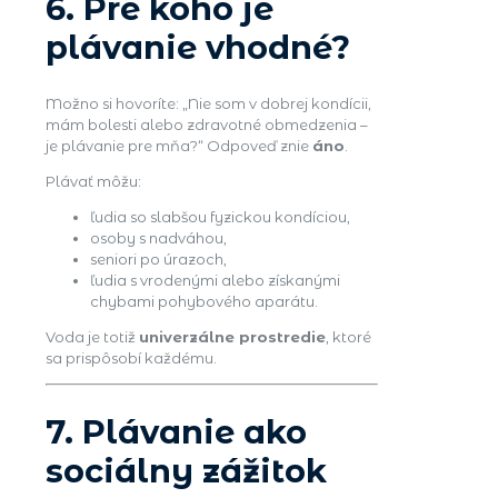
6. Pre koho je
plávanie vhodné?
Možno si hovoríte: „Nie som v dobrej kondícii,
mám bolesti alebo zdravotné obmedzenia –
je plávanie pre mňa?“ Odpoveď znie
áno
.
Plávať môžu:
ľudia so slabšou fyzickou kondíciou,
osoby s nadváhou,
seniori po úrazoch,
ľudia s vrodenými alebo získanými
chybami pohybového aparátu.
Voda je totiž
univerzálne prostredie
, ktoré
sa prispôsobí každému.
7. Plávanie ako
sociálny zážitok