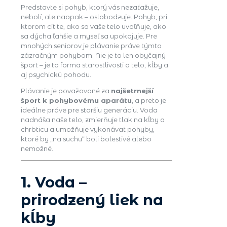
Predstavte si pohyb, ktorý vás nezaťažuje,
nebolí, ale naopak – oslobodzuje. Pohyb, pri
ktorom cítite, ako sa vaše telo uvoľňuje, ako
sa dýcha ľahšie a myseľ sa upokojuje. Pre
mnohých seniorov je plávanie práve týmto
zázračným pohybom. Nie je to len obyčajný
šport – je to forma starostlivosti o telo, kĺby a
aj psychickú pohodu.
Plávanie je považované za
najšetrnejší
šport k pohybovému aparátu
, a preto je
ideálne práve pre staršiu generáciu. Voda
nadnáša naše telo, zmierňuje tlak na kĺby a
chrbticu a umožňuje vykonávať pohyby,
ktoré by „na suchu“ boli bolestivé alebo
nemožné.
1. Voda –
prirodzený liek na
kĺby