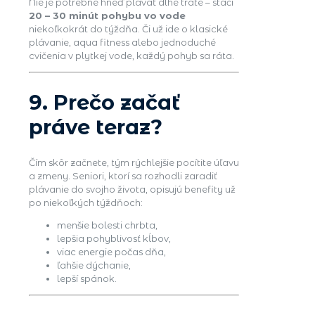
Nie je potrebné hneď plávať dlhé trate – stačí
20 – 30 minút pohybu vo vode
niekoľkokrát do týždňa. Či už ide o klasické
plávanie, aqua fitness alebo jednoduché
cvičenia v plytkej vode, každý pohyb sa ráta.
9. Prečo začať
práve teraz?
Čím skôr začnete, tým rýchlejšie pocítite úľavu
a zmeny. Seniori, ktorí sa rozhodli zaradiť
plávanie do svojho života, opisujú benefity už
po niekoľkých týždňoch:
menšie bolesti chrbta,
lepšia pohyblivosť kĺbov,
viac energie počas dňa,
ľahšie dýchanie,
lepší spánok.