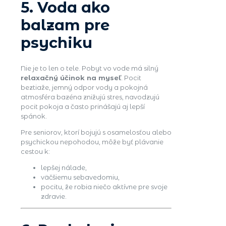
5. Voda ako
balzam pre
psychiku
Nie je to len o tele. Pobyt vo vode má silný
relaxačný účinok na myseľ
. Pocit
beztiaže, jemný odpor vody a pokojná
atmosféra bazéna znižujú stres, navodzujú
pocit pokoja a často prinášajú aj lepší
spánok.
Pre seniorov, ktorí bojujú s osamelosťou alebo
psychickou nepohodou, môže byť plávanie
cestou k:
lepšej nálade,
väčšiemu sebavedomiu,
pocitu, že robia niečo aktívne pre svoje
zdravie.