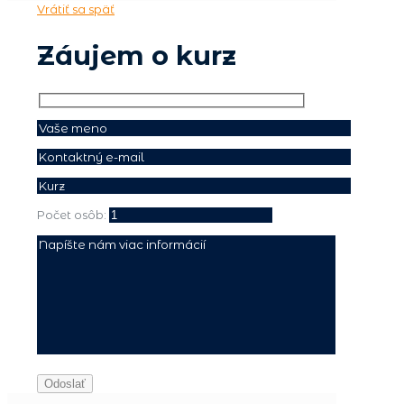
Vrátiť sa späť
Záujem o kurz
Počet osôb: