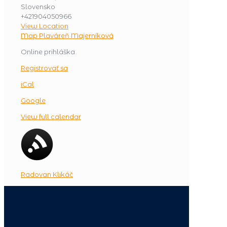
Slovensko
+421904050966
View Location
Map
Plaváreň Majerníková
Online prihláška
Registrovať sa
iCal
Google
View full calendar
Radovan Klikáč