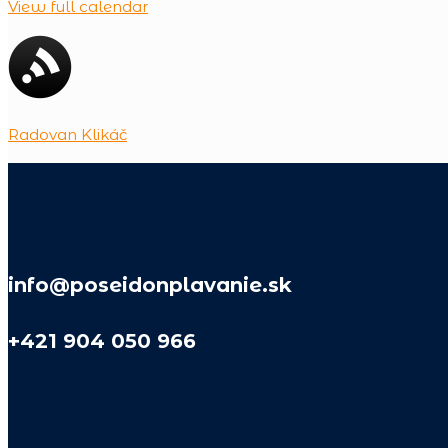
View full calendar
Radovan Klikáč
info@poseidonplavanie.sk
+421 904 050 966