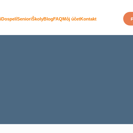
P
i
Dospelí
Seniori
Školy
Blog
FAQ
Môj účet
Kontakt