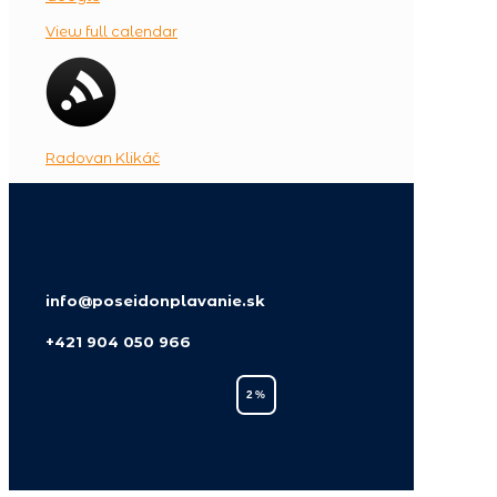
View full calendar
Radovan Klikáč
info@poseidonplavanie.sk
+421 904 050 966
2 %