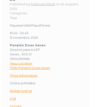
Published by
Radovan Klikáč
on
26 augusta,
2025
Categories
Tags
Aquaaerobik/Aquafitness
19:45
–
20:45
12 novembra, 2025
Penzión Doas Senec
Slnečné jazerá 4317
Senec
,
903 01
0904050966
View Location
Map
Penzión Doas Senec
More information
Online prihláška
Registrovať sa
iCal
Google