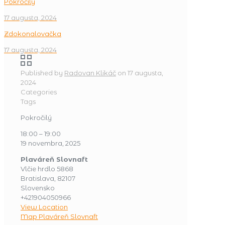
Pokročilý
17 augusta, 2024
Zdokonalovačka
17 augusta, 2024
Published by
Radovan Klikáč
on
17 augusta,
2024
Categories
Tags
Pokročilý
18:00
–
19:00
19 novembra, 2025
Plaváreň Slovnaft
Vlčie hrdlo 5868
Bratislava
,
82107
Slovensko
+421904050966
View Location
Map
Plaváreň Slovnaft