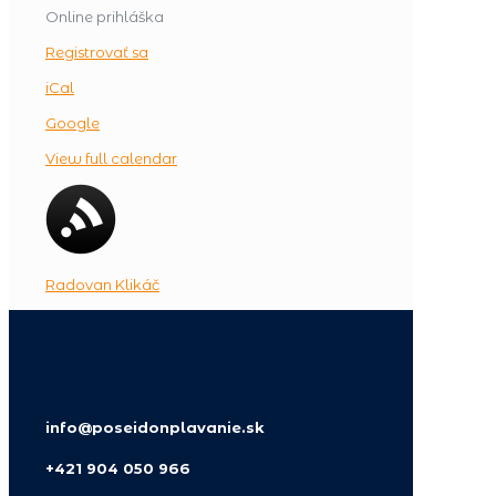
Online prihláška
Registrovať sa
iCal
Google
View full calendar
Radovan Klikáč
info@poseidonplavanie.sk
+421 904 050 966