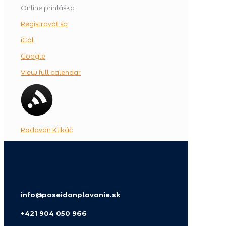
Online prihláška
Registrovať sa
iCal
Google
View full calendar
Radovan Klikáč
info@poseidonplavanie.sk
+421 904 050 966