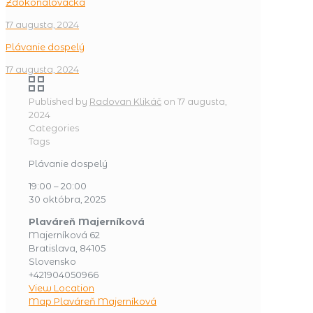
Zdokonalovačka
17 augusta, 2024
Plávanie dospelý
17 augusta, 2024
Published by
Radovan Klikáč
on
17 augusta,
2024
Categories
Tags
Plávanie dospelý
19:00
–
20:00
30 októbra, 2025
Plaváreň Majerníková
Majerníková 62
Bratislava
,
84105
Slovensko
+421904050966
View Location
Map
Plaváreň Majerníková